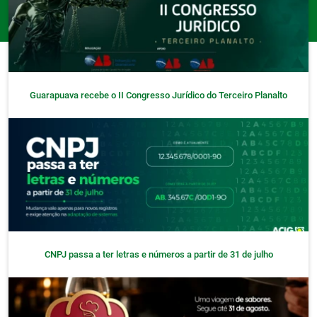
Guarapuava recebe o II Congresso Jurídico do Terceiro Planalto
CNPJ passa a ter letras e números a partir de 31 de julho