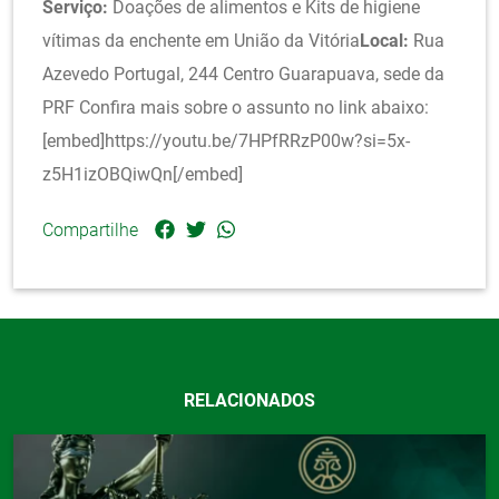
Serviço:
Doações de alimentos e Kits de higiene
vítimas da enchente em União da Vitória
Local:
Rua
Azevedo Portugal, 244 Centro Guarapuava, sede da
PRF Confira mais sobre o assunto no link abaixo:
[embed]https://youtu.be/7HPfRRzP00w?si=5x-
z5H1izOBQiwQn[/embed]
Compartilhe
RELACIONADOS