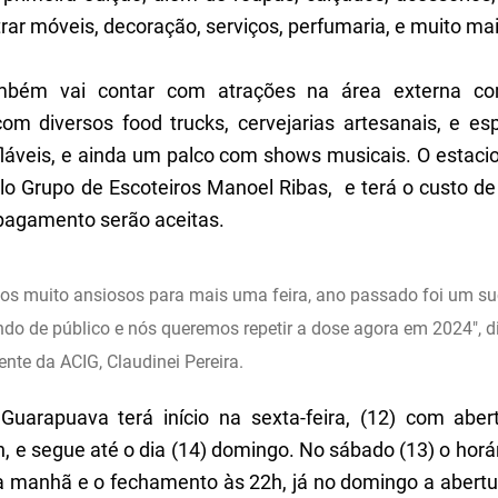
ar móveis, decoração, serviços, perfumaria, e muito mai
mbém vai contar com atrações na área externa co
om diversos food trucks, cervejarias artesanais, e e
fláveis, e ainda um palco com shows musicais. O estac
lo Grupo de Escoteiros Manoel Ribas, e terá o custo de
pagamento serão aceitas.
os muito ansiosos para mais uma feira, ano passado foi um s
do de público e nós queremos repetir a dose agora em 2024", d
ente da ACIG, Claudinei Pereira.
.
Guarapuava terá início na sexta-feira, (12) com abe
, e segue até o dia (14) domingo. No sábado (13) o horá
a manhã e o fechamento às 22h, já no domingo a abertu