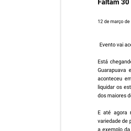
Faltam 30 
12 de março de
Evento vai ac
.
Está chegando
Guarapuava e
aconteceu em
liquidar os e
dos maiores d
.
E até agora 
variedade de 
a exemplo da 