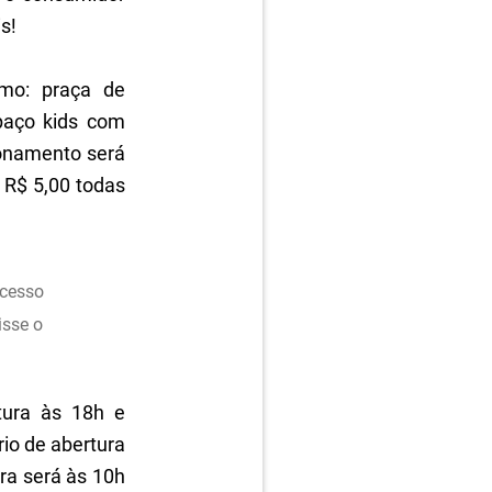
s!
mo: praça de
spaço kids com
ionamento será
 R$ 5,00 todas
ucesso
isse o
rtura às 18h e
rio de abertura
ra será às 10h