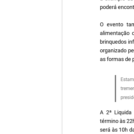
poderá encontr
.
O evento ta
alimentação c
brinquedos in
organizado pe
as formas de 
.
Estam
tremen
presid
A 2ª Liquida 
término às 22h
será às 10h d