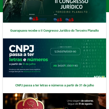
Guarapuava recebe o II Congresso Jurídico do Terceiro Planalto
CNPJ passa a ter letras e números a partir de 31 de julho